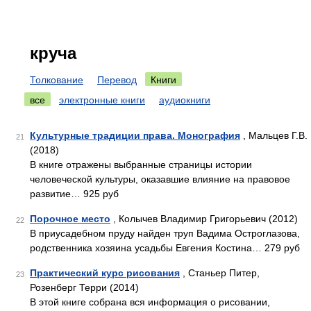
круча
Толкование
Перевод
Книги
все
электронные книги
аудиокниги
Культурные традиции права. Монография
, Мальцев Г.В.
21
(2018)
В книге отражены выбранные страницы истории
человеческой культуры, оказавшие влияние на правовое
развитие… 925 руб
Порочное место
, Колычев Владимир Григорьевич (2012)
22
В приусадебном пруду найден труп Вадима Остроглазова,
родственника хозяина усадьбы Евгения Костина… 279 руб
Практический курс рисования
, Станьер Питер,
23
Розенберг Терри (2014)
В этой книге собрана вся информация о рисовании,