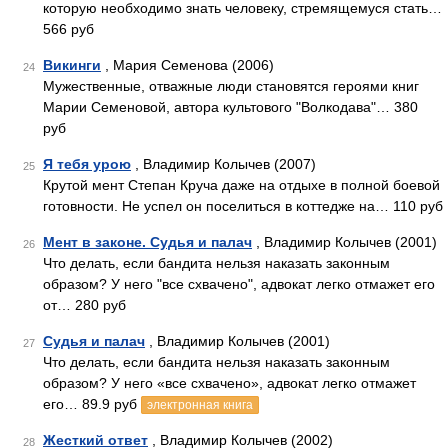
которую необходимо знать человеку, стремящемуся стать…
566 руб
Викинги
, Мария Семенова (2006)
24
Мужественные, отважные люди становятся героями книг
Марии Семеновой, автора культового "Волкодава"… 380
руб
Я тебя урою
, Владимир Колычев (2007)
25
Крутой мент Степан Круча даже на отдыхе в полной боевой
готовности. Не успел он поселиться в коттедже на… 110 руб
Мент в законе. Судья и палач
, Владимир Колычев (2001)
26
Что делать, если бандита нельзя наказать законным
образом? У него "все схвачено", адвокат легко отмажет его
от… 280 руб
Судья и палач
, Владимир Колычев (2001)
27
Что делать, если бандита нельзя наказать законным
образом? У него «все схвачено», адвокат легко отмажет
его… 89.9 руб
электронная книга
Жесткий ответ
, Владимир Колычев (2002)
28