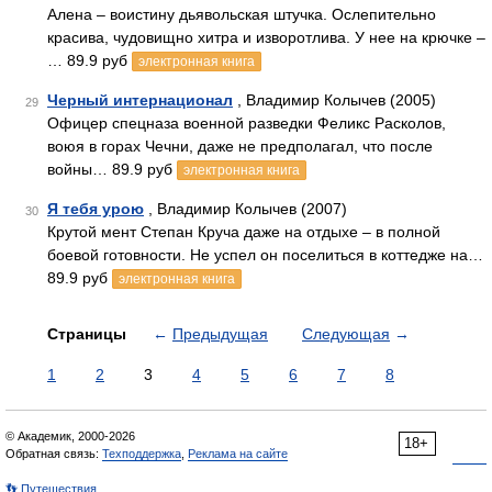
Алена – воистину дьявольская штучка. Ослепительно
красива, чудовищно хитра и изворотлива. У нее на крючке –
… 89.9 руб
электронная книга
Черный интернационал
, Владимир Колычев (2005)
29
Офицер спецназа военной разведки Феликс Расколов,
воюя в горах Чечни, даже не предполагал, что после
войны… 89.9 руб
электронная книга
Я тебя урою
, Владимир Колычев (2007)
30
Крутой мент Степан Круча даже на отдыхе – в полной
боевой готовности. Не успел он поселиться в коттедже на…
89.9 руб
электронная книга
Страницы
←
Предыдущая
Следующая
→
1
2
3
4
5
6
7
8
© Академик, 2000-2026
18+
Обратная связь:
Техподдержка
,
Реклама на сайте
👣 Путешествия